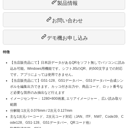
製品情報
お問い合わせ
デモ機お申し込み
特徴
【当店販売品にて】日本語データがあるQRをソフト無しでパソコンに読み
込み可能。Windows用機能です。シフトJISのQR、約500文字までの対応
です。アプリによっては使用できません。
【当店販売品にて】GS1-128、GS1データバー、GS1データバー合成シン
ボルを編集出力できます。カッコ付き出力や、商品コード、ロット番号な
ど必要な箇所のみ抽出など行えます
イメージセンサー： 1280×800画素, エリアイメージャー 、広い読み取り
範囲
分解能 1次元 0.076mm / 2次元 0.127mm
主な1次元バーコード、2次元コード対応（JAN、ITF、NW7、Code39、C
ode128、GS1-128、GS1データバー、QRコード他）