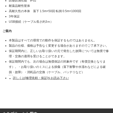
防塵防滴性能 IP52
耐薬品耐性筐体
高耐久性の本体 落下 1.5m×50回 転倒 0.5m×1000回
3年保証
USB接続（ケーブル長さ約3ｍ）
ご案内
本製品はすべての環境での動作を保証するものではありません。
製品の仕様、価格は予告なく変更する場合がありますのでご了承下さい。
保証期間内に、正しいお取り扱いの元で発生した故障については無償で修
理・交換の適用を受けることができます。
保証期間内でも、次の場合は無償保証の対象外です（有償交換となりま
す）。・お取り扱いのミスによる損傷（落下衝撃や水濡れなどによる破
損・故障）・消耗品の交換（ケーブル、バッテリなど）
詳しくは[修理依頼・保証]をお読み下さい