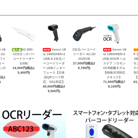
 Ult
AC-890
Xenon Ult
2次元バーコード
Xenon Ult
-2U
CCDタッチバー
ra 1960GHDV-2
リーダー AC-2D
ra 1960HHD5-5
P 
 ワイ
コードリーダー
USB-A 2次元バ
202K2B
USB-SOCR ヘル
S
リー
(USB)
ーコードリーダ
27,000円(税込2
スケア ソロモン
モ
ンO
14,000円(税込1
ー USBインター
9,700円)
OCR搭載モデル
デ
】
5,400円)
フェース【日本
【特殊OCR対応
対
税込1
語QRコード対
スキャナ】
【
)
応、GS1対応】
71,000円(税込7
63
45,000円(税込4
8,100円)
9,500円)