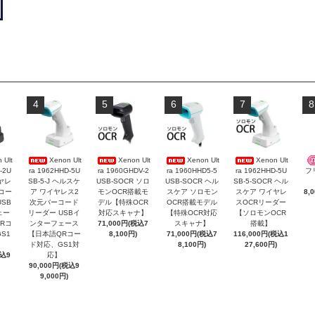
4
5
6
7
8
 Ult
Xenon Ult
Xenon Ult
Xenon Ult
Xenon Ult
-2U
ra 1962HHD-5U
ra 1960GHDV-2
ra 1960HHD5-5
ra 1962HHD-5U
フ
イヤレ
SB-5-J ヘルスケ
USB-SOCR ソロ
USB-SOCR ヘル
SB-5-SOCR ヘル
コー
ア ワイヤレス2
モンOCR搭載モ
スケア ソロモン
スケア ワイヤレ
8,
SB
次元バーコード
デル【特殊OCR
OCR搭載モデル
スOCRリーダー
ェー
リーダー USBイ
対応スキャナ】
【特殊OCR対応
【ソロモンOCR
Rコ
ンターフェース
71,000円(税込7
スキャナ】
搭載】
S1
【日本語QRコー
8,100円)
71,000円(税込7
116,000円(税込1
ド対応、GS1対
8,100円)
27,600円)
税込9
応】
90,000円(税込9
9,000円)