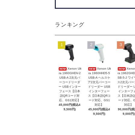
ランキング
1
2
3
Xenon Ult
Xenon Ult
Xenon
ra 1960GHDV-2
ra 1960HHD5-5
ra 1962GHD
USB-A 2次元バ
USB-A ヘルスケ
SB-5-J ワ
ーコードリーダ
ア2次元バーコー
ス2次元バー
ー USBインター
ドリーダー USB
ドリーダー U
フェース【日本
インターフェー
インターフ
語QRコード対
ス【日本語QRコ
ス【日本語Q
応、GS1対応】
ード対応、GS1
ード対応、G
45,000円(税込4
対応】
対応】
9,500円)
45,000円(税込4
90,000円(
9,500円)
9,000円)