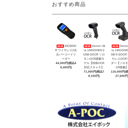
おすすめ商品
iDC9600
Xenon Ult
Xenon
R ワイヤレス2次
ra 1960GHDV-2
ra 1962GHD
元バーコードリ
USB-SOCR ソロ
SB-5-SOCR
ーダー
モンOCR搭載モ
ヤレスOCR
44,000円(税込4
デル【特殊OCR
ダー【ソロモ
8,400円)
対応スキャナ】
CR搭載
71,000円(税込7
116,000円(
8,100円)
27,600円