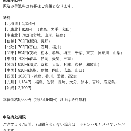
振込手数料
振込み手数料はお客様ご負担となります。
送料
【北海道】1,134円
【北東北】810円 （青森、岩手、秋田）
【南東北】702円(宮城、山形、福島）
【信越】702円(新潟、長野）
【北陸】702円(富山、石川、福井）
【関東】594円(茨城、栃木、群馬、埼玉、千葉、東京、神奈川、山梨）
【東海】702円(岐阜、静岡、愛知、三重）
【関西】810円(滋賀、京都、大阪、兵庫、奈良、和歌山）
【中国】918円(鳥取、島根、岡山、広島、山口）
【四国】1026円（徳島、香川、愛媛、高知）
【九州】1,134円（福島、佐賀、長崎、大分、熊本、宮崎、鹿児島）
【沖縄】2,700円
本体価格8,000円（税込8,640円）以上は送料無料
申込有効期限
ご注文より7日間。7日間入金がない場合は、キャンセルとさせていただ
きます。