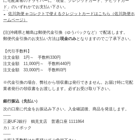
に宅配業者のドライバーに「現金、クレジットカード、デビットカー
ド」のいずれかでお支払い下さい。
佐川急便 e-コレクトで使えるクレジットカードはこちら（佐川急便ホ
ームページ）
(注)沖縄県と離島は郵便代金引換（ゆうパックなど）で配送します。
郵便代金引換のお支払い方法は
現金のみ
となりますのでご了承下さい。
【代引手数料】
注文金額 1円～ 手数料330円
注文金額 11,000円～ 手数料440円
注文金額 33,000円～ 手数料0円
※代金引換の場合、弊社から領収書は発行できません。お届け時に宅配
業者発行の領収書をお渡しします。必ずお受け取り下さい。
銀行振込（先払い）
次の口座に代金をお振込み下さい。入金確認後、商品を発送します。
------
三菱UFJ銀行 鶴見支店 普通口座 1111864
カ）エイポック
------