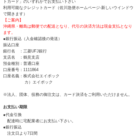
トカード」のいずれかでお支払い下さい
利用可能なクレジットカード（佐川急便ホームページ-新しいウインドウ
で開きます）
【ご案内】
沖縄県・離島は郵便での配送となり、代引の決済方法は現金支払となり
ます。
●銀行振込（入金確認後の発送）
振込口座
銀行名 ：三菱UFJ銀行
支店名 ：鶴見支店
預金種別：普通口座
口座番号：1111864
口座名義：株式会社エイポック
カ）エイポック
※法人、団体、役務の御注文は、カード決済をご利用いただけません。
お支払い期限
●代金引換
配達時に宅配業者にお支払い下さい。
●銀行振込
注文日より7日間