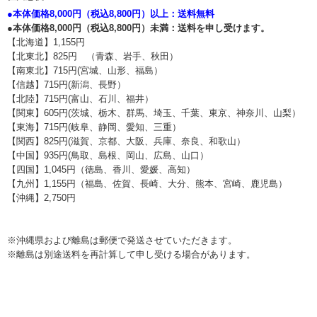
●本体価格8,000円（税込8,800円）以上：送料無料
●本体価格8,000円（税込8,800円）未満：送料を申し受けます。
【北海道】1,155円
【北東北】825円 （青森、岩手、秋田）
【南東北】715円(宮城、山形、福島）
【信越】715円(新潟、長野）
【北陸】715円(富山、石川、福井）
【関東】605円(茨城、栃木、群馬、埼玉、千葉、東京、神奈川、山梨）
【東海】715円(岐阜、静岡、愛知、三重）
【関西】825円(滋賀、京都、大阪、兵庫、奈良、和歌山）
【中国】935円(鳥取、島根、岡山、広島、山口）
【四国】1,045円（徳島、香川、愛媛、高知）
【九州】1,155円（福島、佐賀、長崎、大分、熊本、宮崎、鹿児島）
【沖縄】2,750円
※沖縄県および離島は郵便で発送させていただきます。
※離島は別途送料を再計算して申し受ける場合があります。