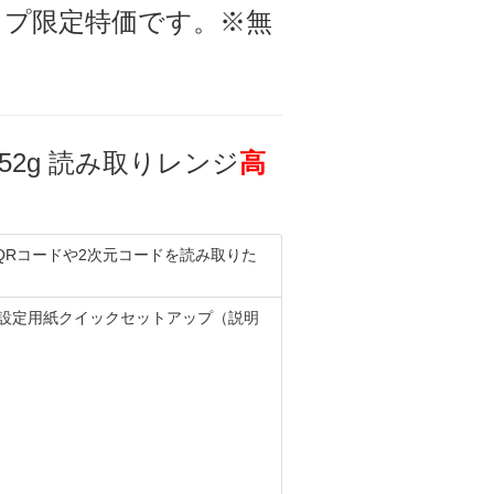
ップ限定特価です。※無
1952g 読み取りレンジ
高
QRコードや2次元コードを読み取りた
易設定用紙クイックセットアップ（説明