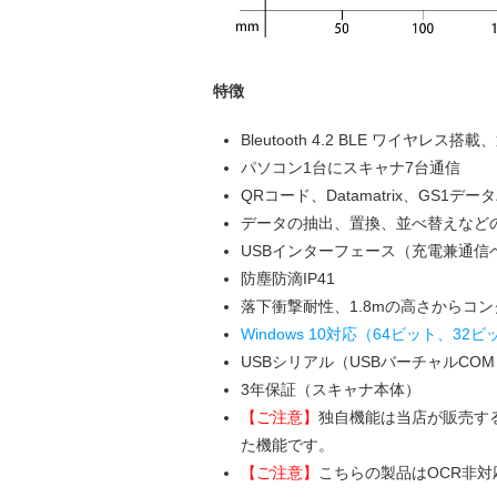
特徴
Bleutooth 4.2 BLE ワイヤレス搭
パソコン1台にスキャナ7台通信
QRコード、Datamatrix、G
データの抽出、置換、並べ替えなど
USBインターフェース（充電兼通信
防塵防滴IP41
落下衝撃耐性、1.8mの高さからコ
Windows 10対応（64ビット、32
USBシリアル（USBバーチャルCO
3年保証（スキャナ本体）
【ご注意】
独自機能は当店が販売するXen
た機能です。
【ご注意】
こちらの製品はOCR非対