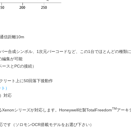
載、通信距離10m
S1データバー合成シンボル、1次元バーコードなど、この1台でほとんどの種類
の編集が可能
ベースとPCの接続）
ンクリート上に50回落下後動作
ビット）
M）対応
TM
onシリーズが対応します。Honeywell社製TotalFreedom
アーキ
応です（ソロモンOCR搭載モデルをお選び下さい）