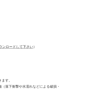
ウンロードして下さい
）
きます。
傷（落下衝撃や水濡れなどによる破損・