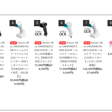
4
5
6
7
8
 Ult
Xenon Ult
Xenon Ult
Xenon Ult
Xenon Ult
-2U
ra 1962HHD-5U
ra 1960GHDV-2
ra 1960HHD5-5
ra 1962HHD-5U
フ
イヤレ
SB-5-J ヘルスケ
USB-SOCR ソロ
USB-SOCR ヘル
SB-5-SOCR ヘル
コー
ア ワイヤレス2
モンOCR搭載モ
スケア ソロモン
スケア ワイヤレ
8,
SB
次元バーコード
デル【特殊OCR
OCR搭載モデル
スOCRリーダー
ェー
リーダー USBイ
対応スキャナ】
【特殊OCR対応
【ソロモンOCR
Rコ
ンターフェース
71,000円(税込7
スキャナ】
搭載】
S1
【日本語QRコー
8,100円)
71,000円(税込7
116,000円(税込1
ド対応、GS1対
8,100円)
27,600円)
税込9
応】
90,000円(税込9
9,000円)