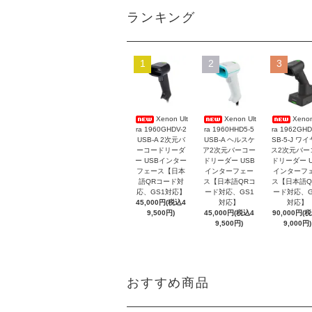
ランキング
1
2
3
Xenon Ult
Xenon Ult
Xenon
ra 1960GHDV-2
ra 1960HHD5-5
ra 1962GHD
USB-A 2次元バ
USB-A ヘルスケ
SB-5-J ワ
ーコードリーダ
ア2次元バーコー
ス2次元バー
ー USBインター
ドリーダー USB
ドリーダー U
フェース【日本
インターフェー
インターフ
語QRコード対
ス【日本語QRコ
ス【日本語Q
応、GS1対応】
ード対応、GS1
ード対応、G
45,000円(税込4
対応】
対応】
9,500円)
45,000円(税込4
90,000円(
9,500円)
9,000円)
おすすめ商品