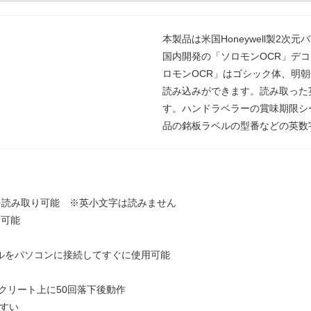
本製品は米国Honeywell製2次元バ
国内開発の「ソロモンOCR」デ
ロモンOCR」はゴシック体、明
読み込みができます。読み取った
す。ハンドラベラーの賞味期限シ
品の銘板ラベルの型番などの英数
を読み取り可能 ※英小文字は読みません
り可能
ブルをパソコンに接続してすぐに使用可能
ンクリート上に50回落下後動作
やすい