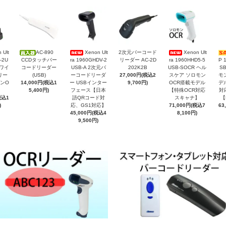
 Ult
AC-890
Xenon Ult
2次元バーコード
Xenon Ult
-2U
CCDタッチバー
ra 1960GHDV-2
リーダー AC-2D
ra 1960HHD5-5
P 
 ワイ
コードリーダー
USB-A 2次元バ
202K2B
USB-SOCR ヘル
S
リー
(USB)
ーコードリーダ
27,000円(税込2
スケア ソロモン
モ
ンO
14,000円(税込1
ー USBインター
9,700円)
OCR搭載モデル
デ
】
5,400円)
フェース【日本
【特殊OCR対応
対
税込1
語QRコード対
スキャナ】
【
)
応、GS1対応】
71,000円(税込7
63
45,000円(税込4
8,100円)
9,500円)