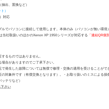
（抽出、置換など）
ビット）
M）対応
ーブルでパソコンに接続して使用します。本体のみ（パソコンが無い環境
当社取扱いのほかのXenon XP 1950シリーズが対応する
「連結QR個
証するものではありません。
る場合がありますのでご了承下さい。
元で発生した故障については無償で修理・交換の適用を受けることがで
証の対象外です（有償交換となります）。・お取り扱いのミスによる損
バッテリなど）
み下さい