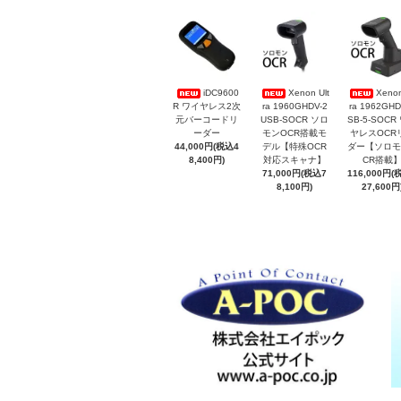
iDC9600
Xenon Ult
Xenon
R ワイヤレス2次
ra 1960GHDV-2
ra 1962GHD
元バーコードリ
USB-SOCR ソロ
SB-5-SOCR
ーダー
モンOCR搭載モ
ヤレスOCR
44,000円(税込4
デル【特殊OCR
ダー【ソロモ
8,400円)
対応スキャナ】
CR搭載
71,000円(税込7
116,000円(
8,100円)
27,600円