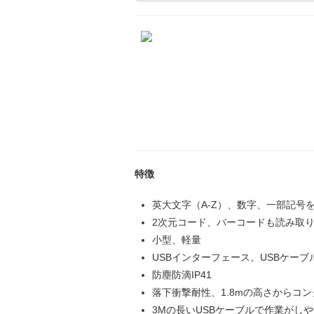
特徴
英大文字（A-Z）、数字、一部記号
2次元コード、バーコードも読み取
小型、軽量
USBインターフェース。USBケー
防塵防滴IP41
落下衝撃耐性、1.8mの高さからコ
3Mの長いUSBケーブルで作業がし