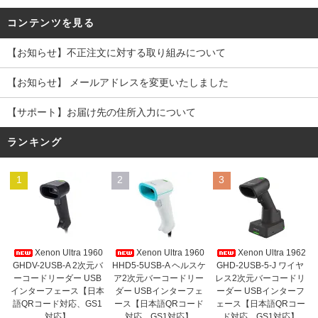
コンテンツを見る
【お知らせ】不正注文に対する取り組みについて
【お知らせ】 メールアドレスを変更いたしました
【サポート】お届け先の住所入力について
ランキング
1
2
3
Xenon Ultra 1960
Xenon Ultra 1960
Xenon Ultra 1962
GHDV-2USB-A 2次元バ
HHD5-5USB-A ヘルスケ
GHD-2USB-5-J ワイヤ
ーコードリーダー USB
ア2次元バーコードリー
レス2次元バーコードリ
インターフェース【日本
ダー USBインターフェ
ーダー USBインターフ
語QRコード対応、GS1
ース【日本語QRコード
ェース【日本語QRコー
対応】
対応、GS1対応】
ド対応、GS1対応】